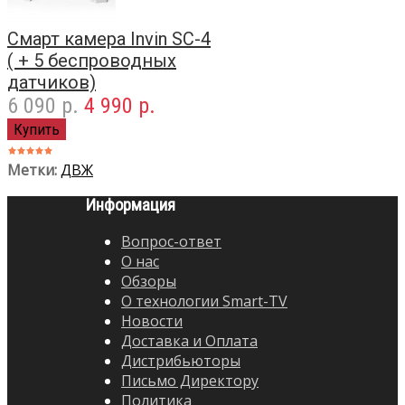
Смарт камера Invin SC-4
( + 5 беспроводных
датчиков)
6 090 р.
4 990 р.
Метки:
ДВЖ
Информация
Вопрос-ответ
О нас
Обзоры
О технологии Smart-TV
Новости
Доставка и Оплата
Дистрибьюторы
Письмо Директору
Политика